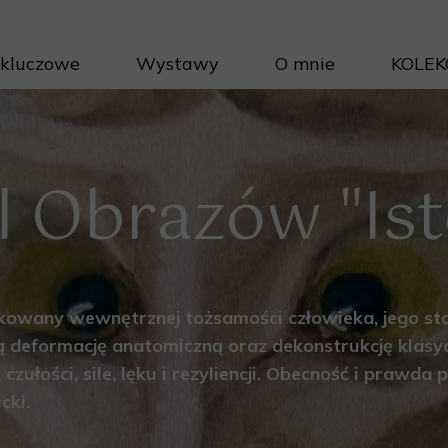
 kluczowe
Wystawy
O mnie
KOLEK
Projek
Cykle 
Inwest
Porad
l Obrazów "
Is
Jak na
dykowany wewnętrznej tożsamości człowieka, jego s
ą deformację anatomiczną oraz dekonstrukcję klasy
ułości, sile, lęku i rezyliencji. Obecność i prawda p
cki.