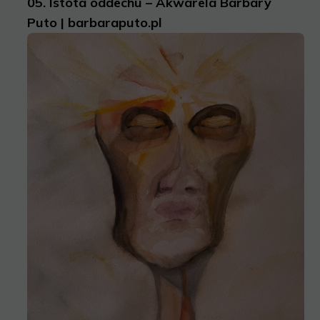
05.
Istota oddechu – Akwarela Barbary
Puto | barbaraputo.pl