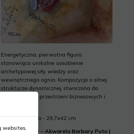
Energetyczna, pierwotna figura
stanowiąca unikalne uosobienie
archetypowej siły, wiedzy oraz
wewnętrznego ognia. Kompozycja o silnej
strukturze dynamicznej, stworzona do
nowoczesnych przestrzeni biznesowych i
prywatnych.
2025, Akwarela - 29,7x42 cm
g websites.
03.
Istota Mocy – Akwarela Barbary Puto |