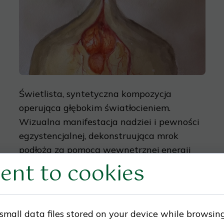
Świetlista, syntetyczna kompozycja
operująca głębokim światłocieniem.
Wizualna manifestacja nadziei i pewności
egzystencjalnej, dekonstruująca mrok
podłoża za pomocą wewnętrznej energii
ent to cookies
formy.
2025, Akwarela - 29,7x42 cm
02.
Istota blasku – Akwarela Barbary Puto
small data files stored on your device while browsin
| barbaraputo.pl