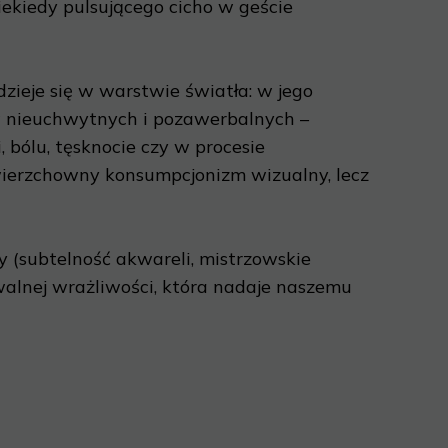
iekiedy pulsującego cicho w geście
dzieje się w warstwie światła: w jego
nów nieuchwytnych i pozawerbalnych –
 bólu, tęsknocie czy w procesie
wierzchowny konsumpcjonizm wizualny, lecz
y (subtelność akwareli, mistrzowskie
walnej wrażliwości, która nadaje naszemu