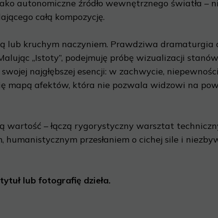
h jako autonomiczne źródło wewnętrznego światła – n
lającego całą kompozycję.
 ramą lub kruchym naczyniem. Prawdziwa dramaturgia 
 Malując „Istoty”, podejmuję próbę wizualizacji sta
ojej najgłębszej esencji: w zachwycie, niepewności,
 się mapą afektów, która nie pozwala widzowi na po
ną wartość – łączą rygorystyczny warsztat techniczn
 humanistycznym przesłaniem o cichej sile i niezby
tytuł lub fotografię dzieła.