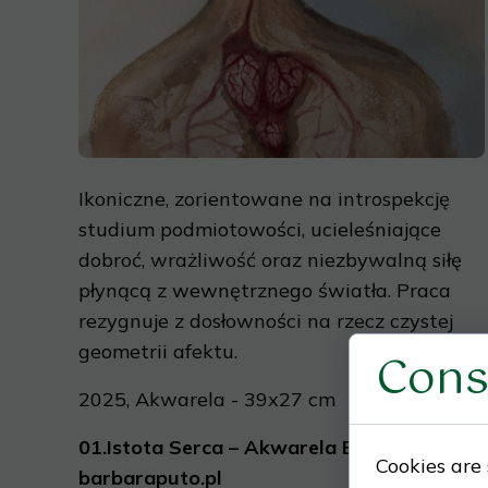
Ikoniczne, zorientowane na introspekcję
studium podmiotowości, ucieleśniające
dobroć, wrażliwość oraz niezbywalną siłę
płynącą z wewnętrznego światła. Praca
rezygnuje z dosłowności na rzecz czystej
geometrii afektu.
Cons
2025, Akwarela - 39x27 cm
01.
Istota Se
rca – Akwarela Barbary Puto |
Cookies are 
barbaraputo.pl