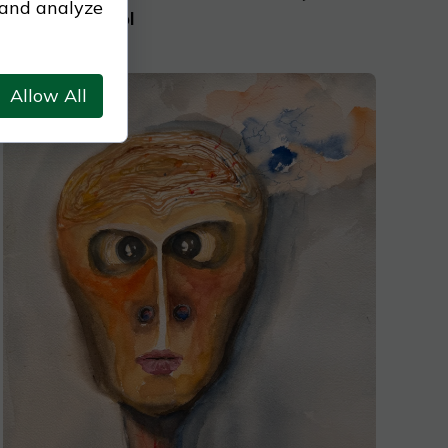
 and analyze
barbaraputo.pl
Allow All