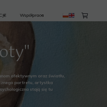
CJE
Współpraca
ty Autorskie
Kontakt
Światła i Natury
ycja
nik
toty"
być dzieło ?
tanom afektywnym oraz światłu,
cznego portretu, artystka
sychologiczna stają się tu