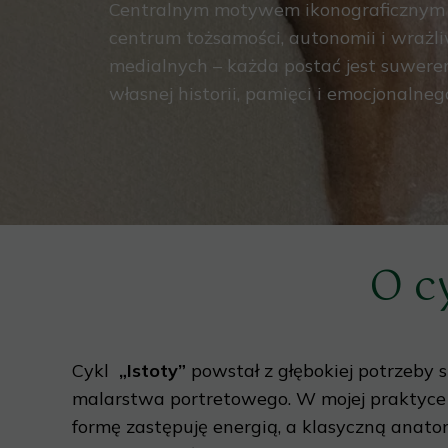
Centralnym motywem ikonograficznym cyk
centrum tożsamości, autonomii i wrażl
medialnych – każda postać jest suwere
własnej historii, pamięci i emocjonalneg
O c
Cykl
„Istoty”
powstał z głębokiej potrzeby 
malarstwa portretowego. W mojej praktyce
formę zastępuję energią, a klasyczną anato