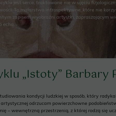
lu jest serce, traktowane nie w ujęciu fizjologiczn
iwości. To malarstwo introspektywne, które nie kor
nnym zapisem wyobraźni artystki, zapraszającym wi
o echa.
yklu „Istoty” Barbary 
studiowania kondycji ludzkiej w sposób, który rady
 artystycznej odrzucam powierzchowne podobieństwo
mię – wewnętrzną przestrzenią, z której rodzą się u