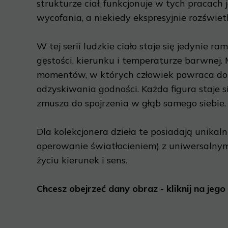
strukturze ciał, funkcjonuje w tych pracac
wycofania, a niekiedy ekspresyjnie rozświet
W tej serii ludzkie ciało staje się jedynie
gęstości, kierunku i temperaturze barwnej.
momentów, w których człowiek powraca do sw
odzyskiwania godności. Każda figura staje
zmusza do spojrzenia w głąb samego siebie.
Dla kolekcjonera dzieła te posiadają unikal
operowanie światłocieniem) z uniwersalnym,
życiu kierunek i sens.
Chcesz obejrzeć dany obraz - kliknij na jego 