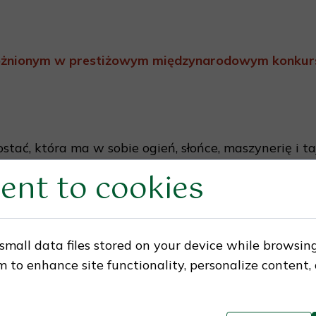
óżnionym w prestiżowym międzynarodowym konkurs
ostać, która ma w sobie ogień, słońce, maszynerię i
iwie i spokojnie, jakby wiedziała więcej niż człowiek
ent to cookies
hniki i intuicji.
zi. Jest opowieścią o mocy – tej, która tworzy, burzy
small data files stored on your device while browsin
 to enhance site functionality, personalize content,
st prawdziwa siła. Czy płynie z mięśni? Z wiedzy? A m