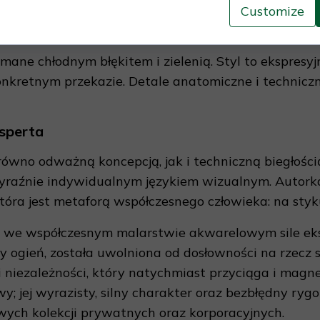
totę, która łączy to, co cielesne, z tym, co duchowe 
Customize
amane chłodnym błękitem i zielenią. Styl to ekspresy
onkretnym przekazie. Detale anatomiczne i techniczne
sperta
równo odważną koncepcją, jak i techniczną biegłości
yraźnie indywidualnym językiem wizualnym. Autorka 
óra jest metaforą współczesnego człowieka: na styku 
ej we współczesnym malarstwie akwarelowym sile eksp
 ogień, została uwolniona od dosłowności na rzecz 
i niezależności, który natychmiast przyciąga i magne
y; jej wyrazisty, silny charakter oraz bezbłędny ryg
wych kolekcji prywatnych oraz korporacyjnych.