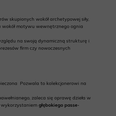
ów skupionych wokół archetypowej siły,
ana wokół motywu wewnętrznego ognia
zględu na swoją dynamiczną strukturę i
 prezesów firm czy nowoczesnych
pieczona Pozwala to kolekcjonerowi na
awełnianego, zaleca się oprawę dzieła w
 z wykorzystaniem
głębokiego passe-