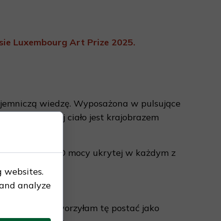
ie Luxembourg Art Prize 2025.
 tajemniczą wiedzę. Wyposażona w pulsujące
 może pojąć. Jej ciało jest krajobrazem
 i przekształca. O mocy ukrytej w każdym z
g websites.
 and analyze
oże z serca? Stworzyłam tę postać jako