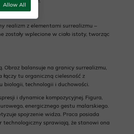
i technologiczne.
Allow All
jny realizm z elementami surrealizmu –
 zostały wplecione w ciało istoty, tworząc
ą. Obraz balansuje na granicy surrealizmu,
łączy tu organiczną cielesność z
biologii, technologii i duchowości.
resji i dynamice kompozycyjnej. Figura,
surowego, energicznego gestu malarskiego.
tyzuje spojrzenie widza. Praca posiada
or technologiczny sprawiają, że stanowi ona