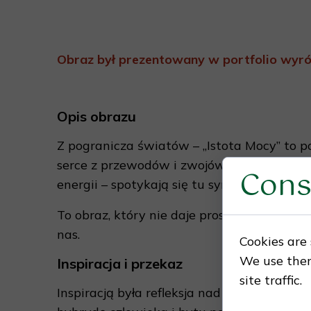
Obraz był prezentowany w portfolio wyr
Opis obrazu
Z pogranicza światów – „Istota Mocy” to p
serce z przewodów i zwojów, patrzy przenikl
Cons
energii – spotykają się tu symbole nauki, tec
To obraz, który nie daje prostych odpowied
nas.
Cookies are 
We use them
Inspiracja i przekaz
site traffic.
Inspiracją była refleksja nad tym, czym je