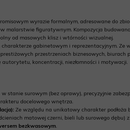
promisowym wyrazie formalnym, adresowane do zbior
esji w malarstwie figuratywnym. Kompozycja budow
wolny od masowych klisz i wtórności wizualnej.
 charakterze gabinetowym i reprezentacyjnym. Ze w
 w prestiżowych przestrzeniach biznesowych, biurach
autorytetu, koncentracji, niezłomności i motywacji.
 w stanie surowym (bez oprawy), precyzyjnie zabez
rakteru docelowego wnętrza.
cja):
Ze względu na unikatowy charakter podłoża b
cieniach matowej czerni, bieli lub surowego dębu)
 rewersem bezkwasowym
.