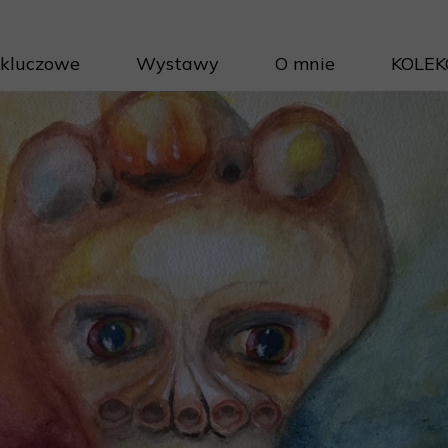
 kluczowe
Wystawy
O mnie
KOLEK
Projek
Cykle 
Inwest
Porad
Jak na