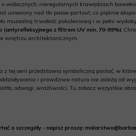
 o widocznych, nieregularnych krawędziach bawełni
st uniesiony nad tło passe-partout, co pięknie ekspo
łu muzealną trwałość pokoleniową i w pełni wydobyć
 (antyrefleksyjnego z filtrem UV min. 70-99%)
. Chr
we wnętrzu architektonicznym.
a z tej serii przedstawia symboliczną postać, w któr
c oddziaływania i prawdziwa natura nie zależą od wy
wiatła, odwagi, wrażliwości. Tu zobacz wszystkie obr
pytać o szczegóły - napisz proszę: malarstwo@barbar