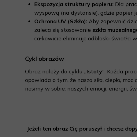
Ekspozycja struktury papieru:
Dla prac
wyspową (na dystansie), gdzie papier je
Ochrona UV (Szkło):
Aby zapewnić dzie
zaleca się stosowanie
szkła muzealnego
całkowicie eliminuje odblaski światła 
Cykl obrazów
Obraz należy do cyklu
„Istoty”
. Każda prac
opowiada o tym, że nasza siła, ciepło, mo
nosimy w sobie: naszych emocji, energii, ś
Jeżeli ten obraz Cię poruszył i chcesz do