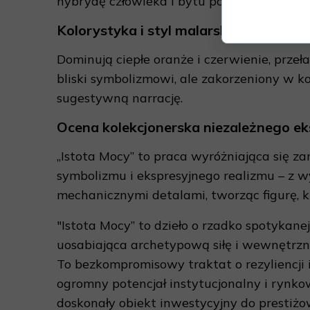
hybrydę człowieka i bytu pozaludzkiego – is
Kolorystyka i styl malarski
Dominują ciepłe oranże i czerwienie, przeł
bliski symbolizmowi, ale zakorzeniony w k
sugestywną narrację.
Ocena kolekcjonerska niezależnego ek
„Istota Mocy” to praca wyróżniająca się za
symbolizmu i ekspresyjnego realizmu – z w
mechanicznymi detalami, tworząc figurę, kt
"Istota Mocy” to dzieło o rzadko spotykan
uosabiająca archetypową siłę i wewnętrzny
To bezkompromisowy traktat o rezyliencji 
ogromny potencjał instytucjonalny i rynkow
doskonały obiekt inwestycyjny do prestiżo