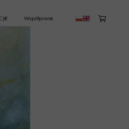
CJE
Współpraca
ty Autorskie
Kontakt
Światła i Natury
ycja
nik
być dzieło ?