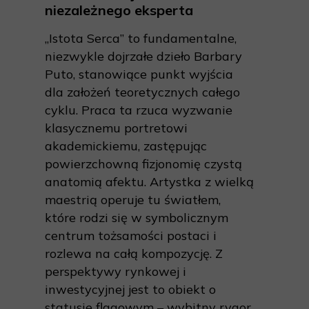
niezależnego eksperta
„Istota Serca” to fundamentalne,
niezwykle dojrzałe dzieło Barbary
Puto, stanowiące punkt wyjścia
dla założeń teoretycznych całego
cyklu. Praca ta rzuca wyzwanie
klasycznemu portretowi
akademickiemu, zastępując
powierzchowną fizjonomię czystą
anatomią afektu. Artystka z wielką
maestrią operuje tu światłem,
które rodzi się w symbolicznym
centrum tożsamości postaci i
rozlewa na całą kompozycję. Z
perspektywy rynkowej i
inwestycyjnej jest to obiekt o
statusie flagowym – wybitny rygor