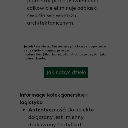
pigmenty przed płowieniem i
całkowicie eliminuje odblaski
światła we wnętrzu
architektonicznym.
Jeżeli ten obraz Cię poruszył i chcesz dopytać o
szczegóły - napisz proszę:
malarstwo@barbaraputo.pl lub przeczytaj Jak
nabyć dzieło.
Jak nabyć dzieło
Informacje kolekcjonerskie i
logistyka
Autentyczność:
Do obiektu
dołączany jest imienny,
drukowany Certyfikat