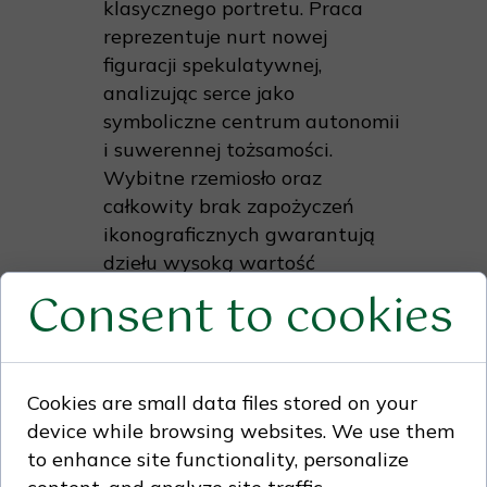
klasycznego portretu. Praca
reprezentuje nurt nowej
figuracji spekulatywnej,
analizując serce jako
symboliczne centrum autonomii
i suwerennej tożsamości.
Wybitne rzemiosło oraz
całkowity brak zapożyczeń
ikonograficznych gwarantują
dziełu wysoką wartość
unikalną i stabilny potencjał
Consent to cookies
instytucjonalny.
Kontekst ekspozycji:
Kameralna, a zarazem
Cookies are small data files stored on your
niezwykle magnetyczna praca
device while browsing websites. We use them
stworzona do luksusowych
to enhance site functionality, personalize
przestrzeni prywatnych. Ze