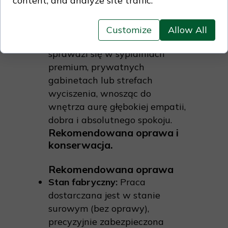
content, and analyze site traffic.
względu na swoją głęboką
harmonię, minimalizm formy i
obecność wewnętrznego
Customize
Allow All
światła, akwarela ta idealnie
sprawdzi się w sypialniach
premium, prywatnych
gabinetach lub strefach
wyciszenia, wnosząc do
wnętrza aurę głębokiej empatii,
dobra i absolutnego spokoju.
Rekomendowana oprawa i
konserwacja.
Rekomendowana oprawa
Stan fabryczny:
Praca
dostarczana jest w stanie
surowym (bez oprawy),
precyzyjnie zabezpieczona