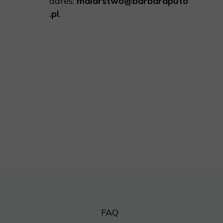
adres:
malarstwo@barbaraputo
.pl
.
FAQ