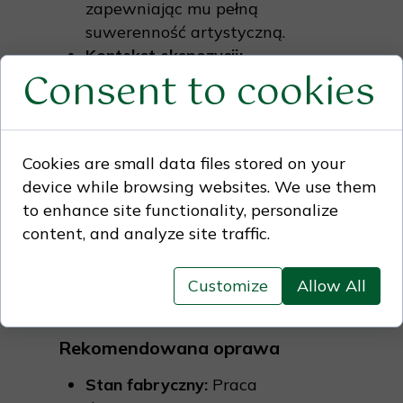
zapewniając mu pełną
suwerenność artystyczną.
Kontekst ekspozycji:
Consent to cookies
Kameralna, poetycka
kompozycja, która wnosi do
przestrzeni prywatnej aurę
tajemnicy, intuicyjnego ładu i
Cookies are small data files stored on your
zaufania. Doskonale sprawdzi
device while browsing websites. We use them
się w miejscach o spokojnym,
to enhance site functionality, personalize
intymnym charakterze,
content, and analyze site traffic.
harmonizując przestrzeń i
przyciągając wzrok odbiorcy w
Customize
Allow All
sposób nienachalny.
Rekomendowana oprawa
Stan fabryczny:
Praca