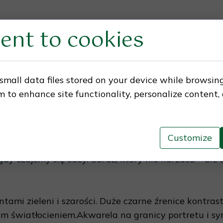
ent to cookies
 opowieści o tym, co w nas inne, ukryte i prawdziwe 
e z tego świata. Duże, ciepłe oczy patrzą nie na zewn
esteś naprawdę”. Postać nie przypomina człowieka – a
small data files stored on your device while browsin
zach. Może sposób, w jaki pochyliła głowę – nie z rez
 to enhance site functionality, personalize content,
ć?
Customize
nie ocenia. Przypomina, że czasem to, co najdziwniejs
dy czujemy się obcy. Obraz, który nie narzuca – ale z
entami zieleni i szarości. Duże czarne źrenice kontra
kkim światłocieniem.Akwarela na granicy portretu i sy