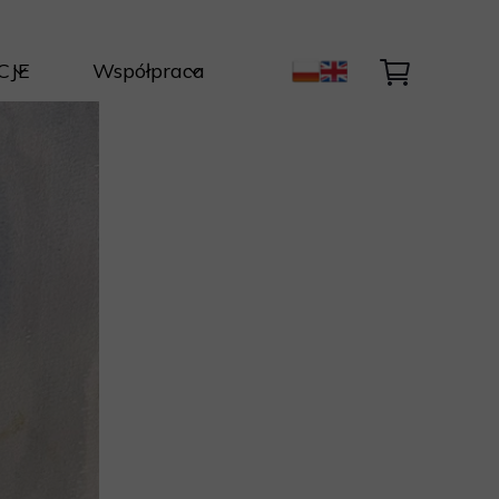
CJE
Współpraca
ty Autorskie
Kontakt
Światła i Natury
ycja
nik
być dzieło ?