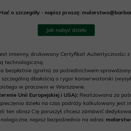
pytać o szczegóły - napisz proszę: malarstwo@barbar
Jak nabyć dzieło
jest imienny, drukowany Certyfikat Autentyczności 
ą technologiczną.
 bezpłatnie (gratis) za pośrednictwem sprawdzonych
szczególną dbałością o rygor konserwatorski (wysyłk
sobistego w pracowni w Warszawie.
enie Unii Europejskiej i USA):
Realizowana za poś
ezpieczenia dzieła na czas podróży kalkulowany jest
eli ten obraz Cię poruszył, chcesz zamówić dedykow
nologiczne, napisz bezpośrednio na adres:
malarstw