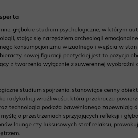
sperta
ne, głębokie studium psychologiczne, w którym autor
ologii, stając się narzędziem archeologii emocjonalne
nego konsumpcjonizmu wizualnego i wejścia w stan
aczy nowej figuracji poetyckiej jest to pozycja ob
ący z tworzenia wyłącznie z suwerennej wyobraźni a
logiczne studium spojrzenia, stanowiące cenny obiekt
ko radykalnej wrażliwości, która przekracza powier
raz technologia podłoża bawełnianego zapewniają d
 myślą o przestrzeniach sprzyjających refleksji i gł
lonów lounge czy luksusowych stref relaksu, prowok
nętrzem.