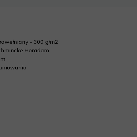
bawełniany - 300 g/m2
Schmincke Horadam
cm
ramowania