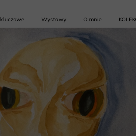
 kluczowe
Wystawy
O mnie
KOLEK
Projek
Cykle 
Inwest
Porad
Jak na