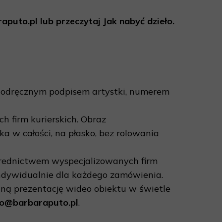
aputo.pl lub przeczytaj Jak nabyć dzieło.
z odręcznym podpisem artystki, numerem
 firm kurierskich. Obraz
a w całości, na płasko, bez rolowania
rednictwem wyspecjalizowanych firm
 indywidualnie dla każdego zamówienia.
aną prezentację wideo obiektu w świetle
o@barbaraputo.pl
.