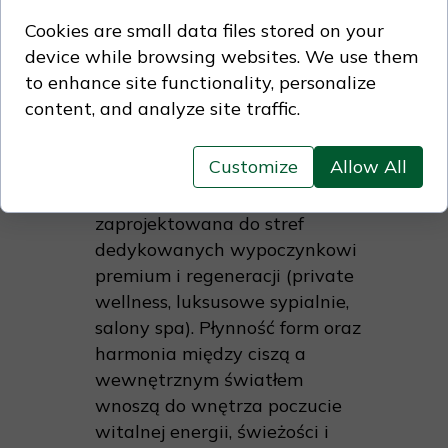
dzieło w najnowsze, europejskie
Cookies are small data files stored on your
dyskursy posthumanistyczne i
device while browsing websites. We use them
biomorficzne, budując jego
to enhance site functionality, personalize
wysoki potencjał
content, and analyze site traffic.
wystawienniczy.
Kontekst ekspozycji:
Customize
Allow All
Medytacyjna akwarela o
unikalnym nastroju,
zaprojektowana do stref
dedykowanych wypoczynkowi
premium i regeneracji (private
wellness, luksusowe sypialnie,
salony spa). Płynność form oraz
harmonia między ciszą a
wewnętrznym światłem
wnoszą do wnętrza poczucie
witalnej energii, świeżości i