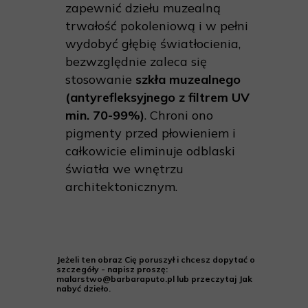
zapewnić dziełu muzealną
trwałość pokoleniową i w pełni
wydobyć głębię światłocienia,
bezwzględnie zaleca się
stosowanie
szkła muzealnego
(antyrefleksyjnego z filtrem UV
min. 70-99%)
. Chroni ono
pigmenty przed płowieniem i
całkowicie eliminuje odblaski
światła we wnętrzu
architektonicznym.
Jeżeli ten obraz Cię poruszył i chcesz dopytać o
szczegóły - napisz proszę:
malarstwo@barbaraputo.pl lub przeczytaj Jak
nabyć dzieło.