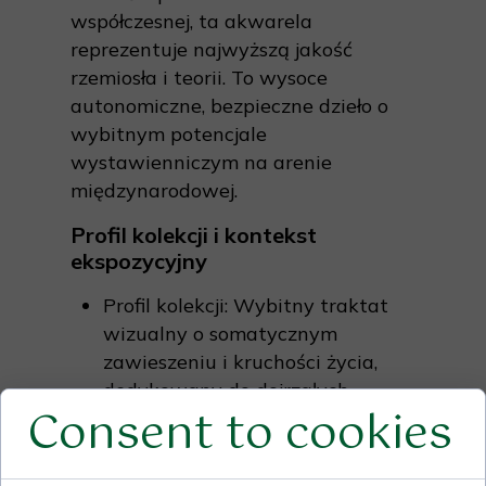
współczesnej, ta akwarela
reprezentuje najwyższą jakość
rzemiosła i teorii. To wysoce
autonomiczne, bezpieczne dzieło o
wybitnym potencjale
wystawienniczym na arenie
międzynarodowej.
Profil kolekcji i kontekst
ekspozycyjny
Profil kolekcji: Wybitny traktat
wizualny o somatycznym
zawieszeniu i kruchości życia,
dedykowany do dojrzałych
Consent to cookies
kolekcji sztuki współczesnej.
Odsłonięta, symboliczna
struktura płuc i serca wpisuje to