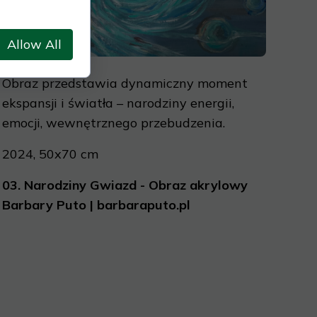
Allow All
Obraz przedstawia dynamiczny moment
ekspansji i światła – narodziny energii,
emocji, wewnętrznego przebudzenia.
2024, 50x70 cm
03.
Narodziny Gwiazd - Obraz akrylowy
Barbary Puto | barbaraputo.pl