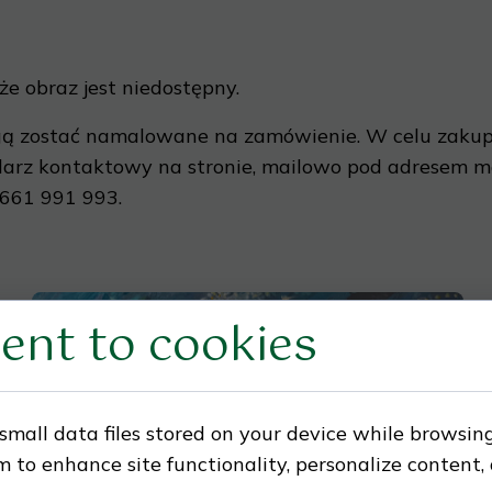
 że obraz jest niedostępny.
gą zostać namalowane na zamówienie. W celu zakup
larz kontaktowy na stronie, mailowo pod adresem
m
661 991 993.
ent to cookies
small data files stored on your device while browsin
 to enhance site functionality, personalize content,