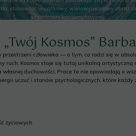
ła, stanowiąc wyjątkowy, wielowymiarowy obraz do 
przestrzeni kontemplacyjnej.
u „Twój Kosmos” Barba
rzestrzeni człowieka — o tym, co rodzi się w absolut
ny ruch. Kosmos staje się tutaj unikalną artystyczną
własnej duchowości. Prace te nie opowiadają o wsze
nergii uczuć i stanów psychologicznych, które każdy
jść życiowych