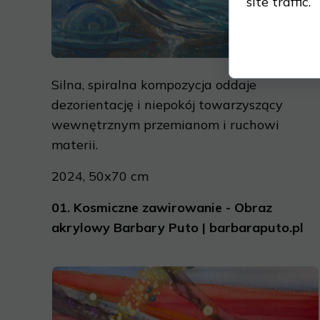
site traffic.
Silna, spiralna kompozycja oddaje
dezorientację i niepokój towarzyszący
wewnętrznym przemianom i ruchowi
materii.
2024, 50x70 cm
01.
Kosmiczne zawirowanie - Obraz
akrylowy Barbary Puto | barbaraputo.pl