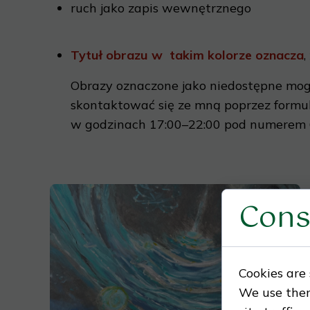
ruch jako zapis wewnętrznego
Tytuł obrazu w takim kolorze oznacza
,
Obrazy oznaczone jako niedostępne mo
skontaktować się ze mną poprzez formu
w godzinach 17:00–22:00 pod numerem 
Cons
Cookies are 
We use them