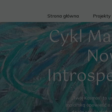
Strona główna
Projekty
Cykl Ma
No
Introsp
„Twój Kosmos” to u
malarską opowieść o 
dzieła sztuki dedy