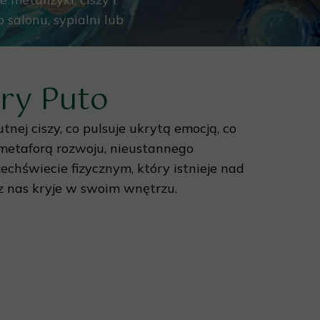
salonu, sypialni lub
ry Puto
nej ciszy, co pulsuje ukrytą emocją, co
 metaforą rozwoju, nieustannego
chświecie fizycznym, który istnieje nad
 z nas kryje w swoim wnętrzu.