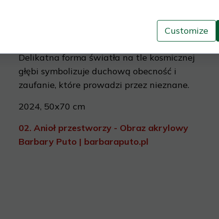
Customize
Delikatna forma światła na tle kosmicznej
głębi symbolizuje duchową obecność i
zaufanie, które prowadzi przez nieznane.
2024, 50x70 cm
02.
Anioł przestworzy - Obraz akrylowy
Barbary Puto | barbaraputo.pl