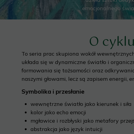
emocjonalnego świat
O cykl
To seria prac skupiona wokół wewnętrznych p
układa się w dynamiczne światło i organicz
formowania się tożsamości oraz odkrywania 
naszymi głowami, lecz są zapisem energii, e
Symbolika i przesłanie
wewnętrzne światło jako kierunek i siła
kolor jako echo emocji
mgławice i rozbłyski jako metafory prze
abstrakcja jako język intuicji