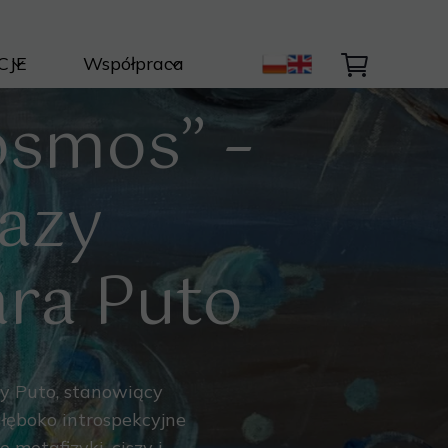
CJE
Współpraca
ty Autorskie
Kontakt
osmos” –
Światła i Natury
ycja
nik
azy
być dzieło ?
ara Puto
ry Puto, stanowiący
łęboko introspekcyjne
metafizyki, ciszy i