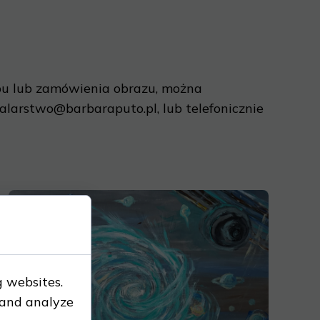
u lub zamówienia obrazu, można
alarstwo@barbaraputo.pl
, lub telefonicznie
g websites.
 and analyze