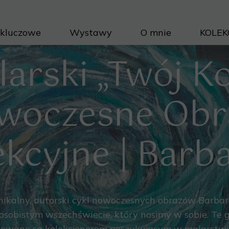
 kluczowe
Wystawy
O mnie
KOLEK
Projek
larski „Twój K
Cykle 
Inwest
Porad
woczesne Obr
Jak na
ekcyjne | Barb
nikalny, autorski cykl nowoczesnych obrazów Barba
osobistym wszechświecie, który nosimy w sobie. Te g
kowane są kolekcjonerom poszukującym w malarstwie 