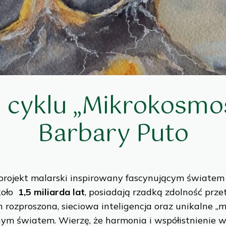
 cyklu „Mikrokosmo
Barbary Puto
 projekt malarski inspirowany fascynującym świate
koło
1,5 miliarda lat
, posiadają rzadką zdolność prze
 rozproszona, sieciowa inteligencja oraz unikalne „
snym światem. Wierzę, że harmonia i współistnienie w 