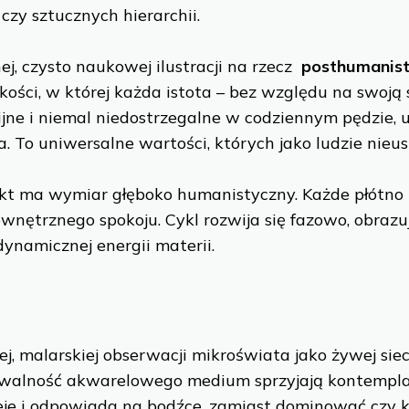
czy sztucznych hierarchii.
, czysto naukowej ilustracji na rzecz
posthumanist
skości, w której każda istota – bez względu na swoj
ijne i niemal niedostrzegalne w codziennym pędzie, 
. To uniwersalne wartości, których jako ludzie nieu
ojekt ma wymiar głęboko humanistyczny. Każde płótno 
nętrznego spokoju. Cykl rozwija się fazowo, obrazu
dynamicznej energii materii.
, malarskiej obserwacji mikroświata jako żywej sieci
dywalność akwarelowego medium sprzyjają kontemplac
tnieje i odpowiada na bodźce, zamiast dominować czy k