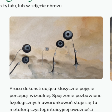
o tytułu, lub w zdjęcie obrazu.
ent to cookies
Praca dekonstruująca klasyczne pojęcie
percepcji wizualnej. Spojrzenie pozbawione
fizjologicznych uwarunkowań staje się tu
small data files stored on your device while browsin
metaforą czystej, intuicyjnej uważności