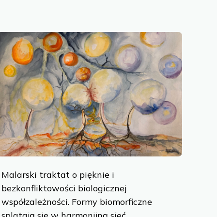
Malarski traktat o pięknie i
bezkonfliktowości biologicznej
współzależności. Formy biomorficzne
g websites.
splatają się w harmonijną sieć,