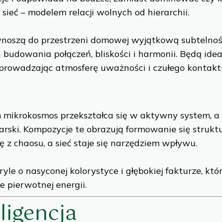
ieć – modelem relacji wolnych od hierarchii.
wnoszą do przestrzeni domowej wyjątkową subtelność,
ch budowania połączeń, bliskości i harmonii. Będą i
, wprowadzając atmosferę uważności i czułego kontakt
mikrokosmos przekształca się w aktywny system, a p
ski. Kompozycje te obrazują formowanie się struktu
ę z chaosu, a sieć staje się narzędziem wpływu.
le o nasyconej kolorystyce i głębokiej fakturze, k
e pierwotnej energii.
eligencja