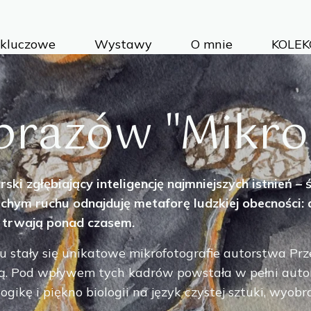
 kluczowe
Wystawy
O mnie
KOLEK
Projek
Cykle 
Inwest
brazów "Mikr
Porad
Jak na
ki zgłębiający inteligencję najmniejszych istnień – 
chym ruchu odnajduję metaforę ludzkiej obecności: de
 trwają ponad czasem.
ktu stały się unikatowe mikrofotografie autorstwa P
zją. Pod wpływem tych kadrów powstała w pełni auto
gikę i piękno biologii na język czystej sztuki, wyobr