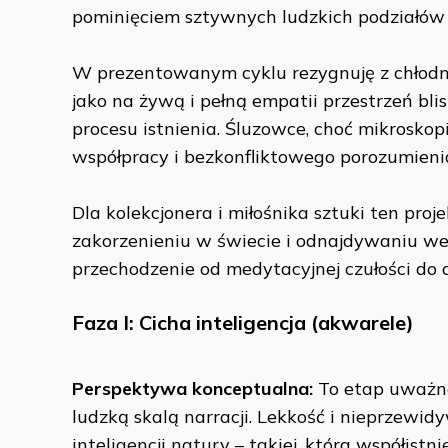
pominięciem sztywnych ludzkich podziałów 
W prezentowanym cyklu rezygnuję z chłodnej
jako na żywą i pełną empatii przestrzeń bli
procesu istnienia. Śluzowce, choć mikroskop
współpracy i bezkonfliktowego porozumienia
Dla kolekcjonera i miłośnika sztuki ten pr
zakorzenieniu w świecie i odnajdywaniu wew
przechodzenie od medytacyjnej czułości do 
Faza I: Cicha inteligencja
(akwarele)
Perspektywa konceptualna:
To etap uważnej
ludzką skalą narracji. Lekkość i nieprzewi
inteligencji natury – takiej, która współis