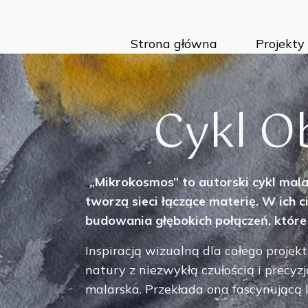
Strona główna
Projekty
Cykl O
„
„Mikrokosmos” to autorski cykl malars
tworzą sieci łączące materię. W ich ci
budowania głębokich połączeń, które
Inspiracją wizualną dla całego proje
natury z niezwykłą czułością i precy
malarska. Przekłada ona fascynującą lo