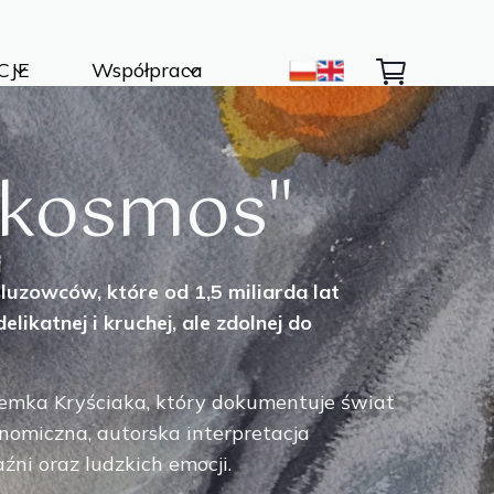
CJE
Współpraca
ty Autorskie
Kontakt
Światła i Natury
ycja
okosmos"
nik
być dzieło ?
śluzowców, które od 1,5 miliarda lat
likatnej i kruchej, ale zdolnej do
rzemka Kryściaka, który dokumentuje świat
nomiczna, autorska interpretacja
aźni oraz ludzkich emocji.