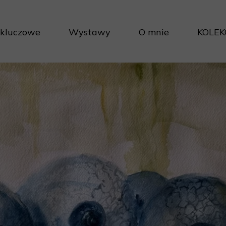
 kluczowe
Wystawy
O mnie
KOLEK
Projek
Cykle 
Inwest
Porad
Jak na