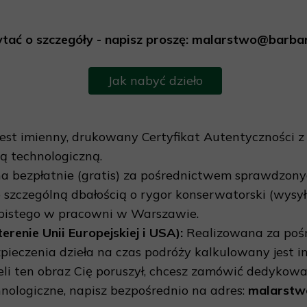
pytać o szczegóły - napisz proszę: malarstwo@barbar
Jak nabyć dzieło
jest imienny, drukowany Certyfikat Autentyczności 
ą technologiczną.
 bezpłatnie (gratis) za pośrednictwem sprawdzonych
szczególną dbałością o rygor konserwatorski (wysyłk
sobistego w pracowni w Warszawie.
enie Unii Europejskiej i USA):
Realizowana za poś
ezpieczenia dzieła na czas podróży kalkulowany jest
eli ten obraz Cię poruszył, chcesz zamówić dedykow
nologiczne, napisz bezpośrednio na adres:
malarstw