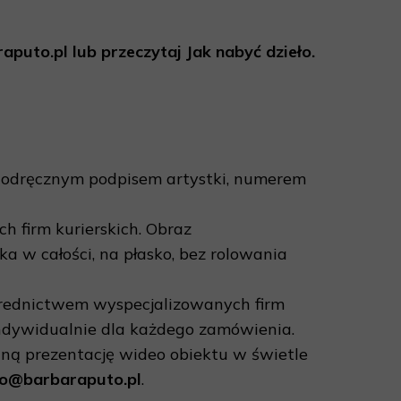
aputo.pl lub przeczytaj Jak nabyć dzieło.
z odręcznym podpisem artystki, numerem
 firm kurierskich. Obraz
a w całości, na płasko, bez rolowania
rednictwem wyspecjalizowanych firm
 indywidualnie dla każdego zamówienia.
aną prezentację wideo obiektu w świetle
o@barbaraputo.pl
.