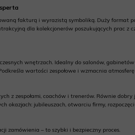
sperta
cowaną fakturą i wyrazistą symboliką. Duży format p
 atrakcyjną dla kolekcjonerów poszukujących prac z
czesnych wnętrzach. Idealny do salonów, gabinetów 
 Podkreśla wartości zespołowe i wzmacnia atmosferę
cych z zespołami, coachów i trenerów. Równie dobry 
 okazjach: jubileuszach, otwarciu firmy, rozpoczęci
acji zamówienia – to szybki i bezpieczny proces.