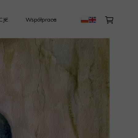
CJE
Współpraca
ty Autorskie
Kontakt
Światła i Natury
ycja
nik
być dzieło ?