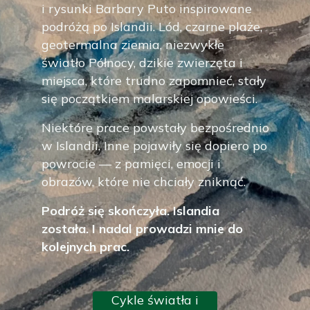
i rysunki Barbary Puto inspirowane
podróżą po Islandii. Lód, czarne plaże,
geotermalna ziemia, niezwykłe
światło Północy, dzikie zwierzęta i
miejsca, które trudno zapomnieć, stały
się początkiem malarskiej opowieści.
Niektóre prace powstały bezpośrednio
w Islandii. Inne pojawiły się dopiero po
powrocie — z pamięci, emocji i
obrazów, które nie chciały zniknąć.
Podróż się skończyła. Islandia
została. I nadal prowadzi mnie do
kolejnych prac.
Cykle światła i