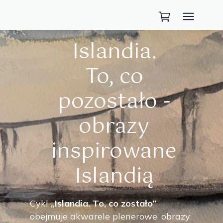
Islandia.
To, co
pozostało -
obrazy
inspirowane
Islandią
Cykl
„Islandia. To, co zostało”
obejmuje akwarele plenerowe, obrazy