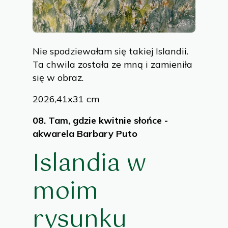
to enhance site functionality, personalize
content, and analyze site traffic.
Nie spodziewałam się takiej Islandii.
Customize
Allow All
Ta chwila została ze mną i zamieniła
się w obraz.
2026,41x31 cm
08.
Tam, gdzie kwitnie słońce -
akwarela Barbary Puto
Islandia w
moim
rysunku