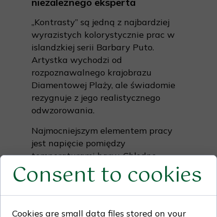
niezależnego eksperta
„Kontrasty” są jedną z najbardziej
wyrazistych kolorystycznie prac w
islandzkiej serii Barbary Puto.
Artystka wychodzi od
rozpoznawalnego krajobrazu
Diamentowej Plaży, ale świadomie
rezygnuje z jego realistycznego
odwzorowania.
Najmocniejszym elementem pracy
jest napięcie pomiędzy
temperaturami barw. Chłodne
Consent to cookies
formy lodu zostają skonfrontowane
z niemal świetlistymi oranżami,
podczas gdy ciężka, ciemna partia
plaży stabilizuje kompozycję.
Cookies are small data files stored on your