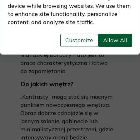
device while browsing websites. We use them
To akwarela, która
nie próbuje być
to enhance site functionality, personalize
dekoracyjnym widokiem z Islandii
.
content, and analyze site traffic.
Jej siłą jest indywidualna
interpretacja miejsca i
zdecydowany gest malarski. W
Customize
Allow All
kontekście rozwijającej się serii
islandzkiej Barbary Puto jest to
praca charakterystyczna i łatwa
do zapamiętania.
Do jakich wnętrz?
„Kontrasty” mogą stać się mocnym
punktem nowoczesnego wnętrza.
Obraz dobrze odnajdzie się w
jasnym salonie, gabinecie lub
minimalistycznej przestrzeni, gdzie
intensywny oranż będzie