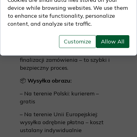
Dla osób, które cenią kontakt z
device while browsing websites. We use them
naturą, spokój i głębszy sens
to enhance site functionality, personalize
codzienności.To prezent z duszą –
content, and analyze site traffic.
dla kogoś, kto słucha świata ciszej.
Jak kupić obraz
Customize
Allow All
Dodaj obraz do koszyka i przejdź do
finalizacji zamówienia – to szybki i
bezpieczny proces.
📦
Wysyłka obrazu:
– Na terenie Polski: kurierem –
gratis
– Na terenie Unii Europejskiej:
wysyłka odrębnie płatna – koszt
ustalany indywidualnie