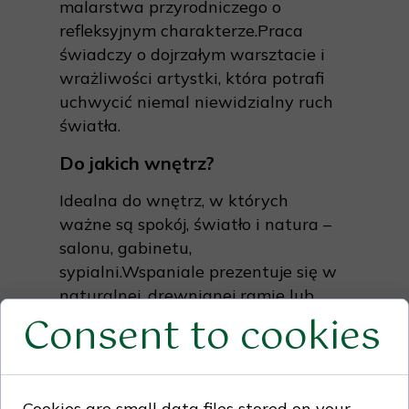
malarstwa przyrodniczego o
refleksyjnym charakterze.Praca
świadczy o dojrzałym warsztacie i
wrażliwości artystki, która potrafi
uchwycić niemal niewidzialny ruch
światła.
Do jakich wnętrz?
Idealna do wnętrz, w których
ważne są spokój, światło i natura –
salonu, gabinetu,
sypialni.Wspaniale prezentuje się w
naturalnej, drewnianej ramie lub
Consent to cookies
jasnym passe-partout, które
podkreśli ciepło kompozycji.
Dla kogo na prezent?
Cookies are small data files stored on your