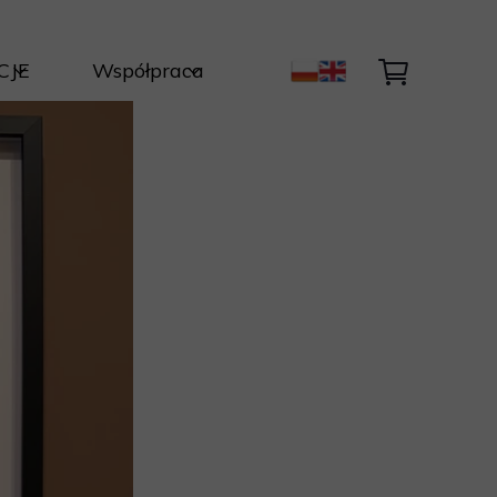
CJE
Współpraca
ty Autorskie
Kontakt
Światła i Natury
ycja
nik
być dzieło ?