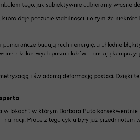
mbolem tego, jak subiektywnie odbieramy własne dec
która daje poczucie stabilności, i o tym, że niektóre 
 i pomarańcze budują ruch i energię, a chłodne błęk
owane z kolorowych pasm i loków – nadają kompozyc
metryzacją i świadomą deformacją postaci. Dzięki t
sperta
ta w lokach”, w którym Barbara Puto konsekwentnie 
 i narracji. Prace z tego cyklu były już przedmiote