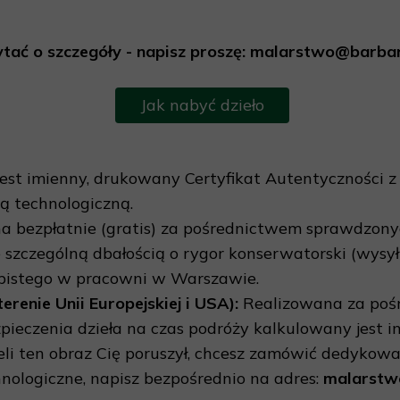
pytać o szczegóły - napisz proszę: malarstwo@barbar
Jak nabyć dzieło
jest imienny, drukowany Certyfikat Autentyczności 
ą technologiczną.
 bezpłatnie (gratis) za pośrednictwem sprawdzonych
szczególną dbałością o rygor konserwatorski (wysyłk
sobistego w pracowni w Warszawie.
enie Unii Europejskiej i USA):
Realizowana za poś
ezpieczenia dzieła na czas podróży kalkulowany jest
eli ten obraz Cię poruszył, chcesz zamówić dedykow
nologiczne, napisz bezpośrednio na adres:
malarstw