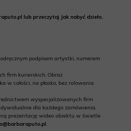
aputo.pl lub przeczytaj Jak nabyć dzieło.
z odręcznym podpisem artystki, numerem
 firm kurierskich. Obraz
a w całości, na płasko, bez rolowania
rednictwem wyspecjalizowanych firm
 indywidualnie dla każdego zamówienia.
aną prezentację wideo obiektu w świetle
o@barbaraputo.pl
.