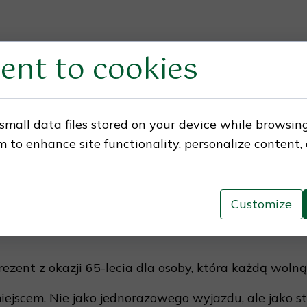
ent to cookies
small data files stored on your device while browsin
m krokiem po czerwonym dywanie. W ręku prowadzi 
 to enhance site functionality, personalize content,
zatrzymuje się – kierunek jest oczywisty.
e z wyraźnym znaczeniem. Nie chodzi tu o samą pod
Customize
„czy”, tylko po prostu idziemy.
ezent z okazji 65-lecia dla osoby, która każdą woln
miejscem. Nie jako jednorazowego wyjazdu, ale jako 