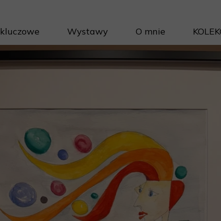
 kluczowe
Wystawy
O mnie
KOLEK
Projek
Cykle 
Inwest
Porad
Jak na