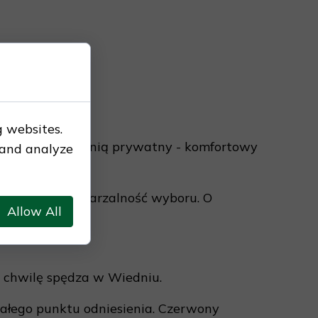
g websites.
walizkę, przed nią prywatny - komfortowy
 and analyze
róż, ale o powtarzalność wyboru. O
Allow All
ą chwilę spędza w Wiedniu.
stałego punktu odniesienia. Czerwony