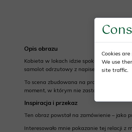
Cons
Opis obrazu
Cookies are 
Kobieta w lokach idzie spokojnym, pewny
We use them
samolot odrzutowy z napisem „Vienna”. Nie 
site traffic.
To scena zbudowana na prostym geście, al
moment, w którym nie zastanawiamy się już 
Inspiracja i przekaz
Ten obraz powstał na zamówienie – jako pr
Interesowało mnie pokazanie tej relacji z 